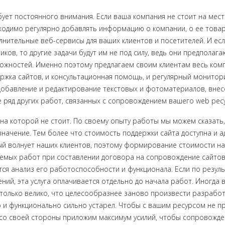
ует постоянного внимания. Если ваша компания не стоит на месте
одимо регулярно добавлять информацию о компании, о ее товарах
лнительные веб-сервисы для ваших клиентов и посетителей. И е
иков, то другие задачи будут им не под силу, ведь они предполаг
ожностей. Именно поэтому предлагаем своим клиентам весь ком
ржка сайтов, и консультационная помощь, и регулярный монитори
обавление и редактирование текстовых и фотоматериалов, внес
же ряд других работ, связанных с сопровождением вашего web рес
на которой не стоит. По своему опыту работы мы можем сказать
чение. Тем более что стоимость поддержки сайта доступна и ад
ый волнует наших клиентов, поэтому формирование стоимости на
мых работ при составлении договора на сопровождение сайтов. В
ся анализ его работоспособности и функционала. Если по резуль
ий, эта услуга оплачивается отдельно до начала работ. Иногда 
олько велико, что целесообразнее заново произвести разработку
о и функционально сильно устарел. Чтобы с вашим ресурсом не 
 со своей стороны приложим максимум усилий, чтобы сопровожд